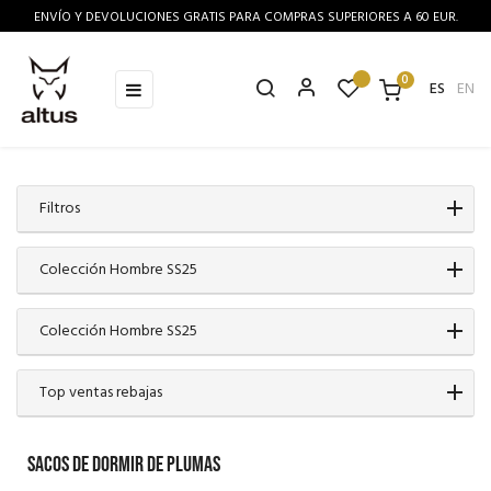
ENVÍO Y DEVOLUCIONES GRATIS PARA COMPRAS SUPERIORES A 60 EUR.
0
Navegación
☰
ES
EN
de
palanca
Filtros
Colección Hombre SS25
Colección Hombre SS25
Top ventas rebajas
SACOS DE DORMIR DE PLUMAS