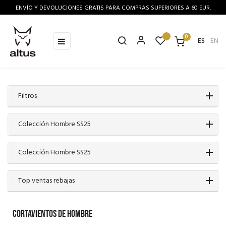
ENVÍO Y DEVOLUCIONES GRATIS PARA COMPRAS SUPERIORES A 60 EUR.
0
Navegación
☰
ES
EN
de
palanca
Filtros
Colección Hombre SS25
Colección Hombre SS25
Top ventas rebajas
CORTAVIENTOS DE HOMBRE