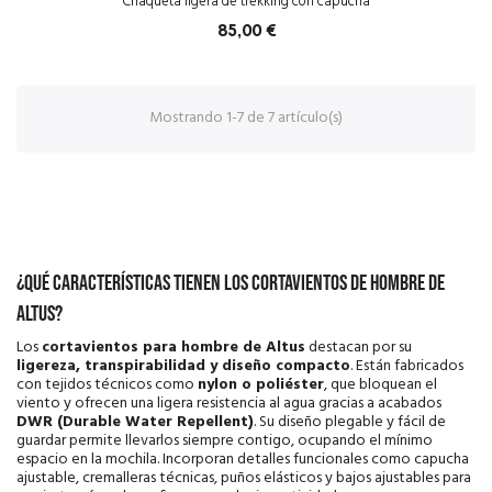
Chaqueta ligera de trekking con capucha
85,00 €
Mostrando 1-7 de 7 artículo(s)
¿Qué características tienen los cortavientos de hombre de
Altus?
Los
cortavientos para hombre de Altus
destacan por su
ligereza, transpirabilidad y diseño compacto
. Están fabricados
con tejidos técnicos como
nylon o poliéster
, que bloquean el
viento y ofrecen una ligera resistencia al agua gracias a acabados
DWR (Durable Water Repellent)
. Su diseño plegable y fácil de
guardar permite llevarlos siempre contigo, ocupando el mínimo
espacio en la mochila. Incorporan detalles funcionales como capucha
ajustable, cremalleras técnicas, puños elásticos y bajos ajustables para