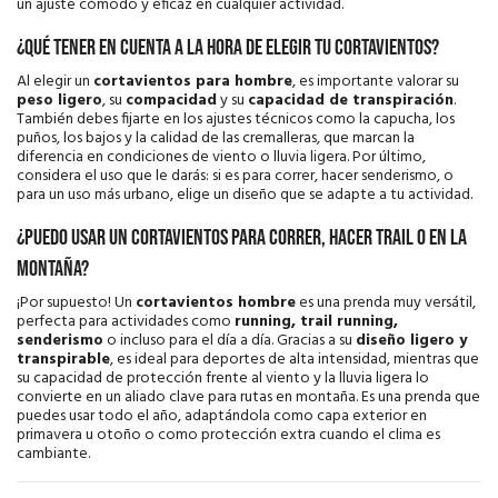
un ajuste cómodo y eficaz en cualquier actividad.
¿Qué tener en cuenta a la hora de elegir tu cortavientos?
Al elegir un
cortavientos para hombre
, es importante valorar su
peso ligero
, su
compacidad
y su
capacidad de transpiración
.
También debes fijarte en los ajustes técnicos como la capucha, los
puños, los bajos y la calidad de las cremalleras, que marcan la
diferencia en condiciones de viento o lluvia ligera. Por último,
considera el uso que le darás: si es para correr, hacer senderismo, o
para un uso más urbano, elige un diseño que se adapte a tu actividad.
¿Puedo usar un cortavientos para correr, hacer trail o en la
montaña?
¡Por supuesto! Un
cortavientos hombre
es una prenda muy versátil,
perfecta para actividades como
running, trail running,
senderismo
o incluso para el día a día. Gracias a su
diseño ligero y
transpirable
, es ideal para deportes de alta intensidad, mientras que
su capacidad de protección frente al viento y la lluvia ligera lo
convierte en un aliado clave para rutas en montaña. Es una prenda que
puedes usar todo el año, adaptándola como capa exterior en
primavera u otoño o como protección extra cuando el clima es
cambiante.