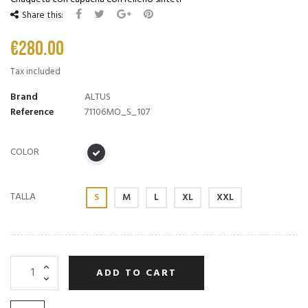
Share this:
€280.00
Tax included
Brand
ALTUS
Reference
71106MO_S_107
COLOR
TALLA
S
M
L
XL
XXL
ADD TO CART